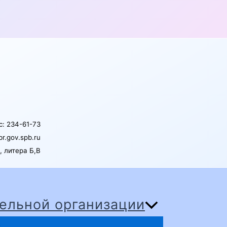
: 234-61-73
br.gov.spb.ru
, литера Б,В
ельной организации